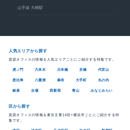
山手線 大崎駅
人気エリアから探す
賃貸オフィスの情報を人気エリアごとにご紹介する特集です。
虎ノ門
六本木
日本橋
京橋
代官山
恵比寿
八重洲
麻布
大手町
丸の内
銀座
台場
西新宿
青山
みなとみらい
区から探す
賃貸オフィスの情報を東京主要14区+横浜市ごとにご紹介する特
集です。