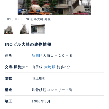
01
03
INOビル大崎 外観
INOビル大崎の建物情報
住所
品川区
大崎１－２０－８
交通/駅徒歩 *
山手線
大崎駅
徒歩2分
階数
地上8階
構造
鉄骨鉄筋コンクリート造
竣工
1986年3月