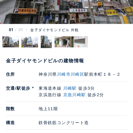
01
05
金子ダイヤモンドビル 外観
金子ダイヤモンドビルの建物情報
住所
神奈川県
川崎市川崎区
駅前本町１８－２
交通/駅徒歩 *
東海道本線
川崎駅
徒歩3分
京浜急行線
京急川崎駅
徒歩2分
階数
地上11階
構造
鉄骨鉄筋コンクリート造