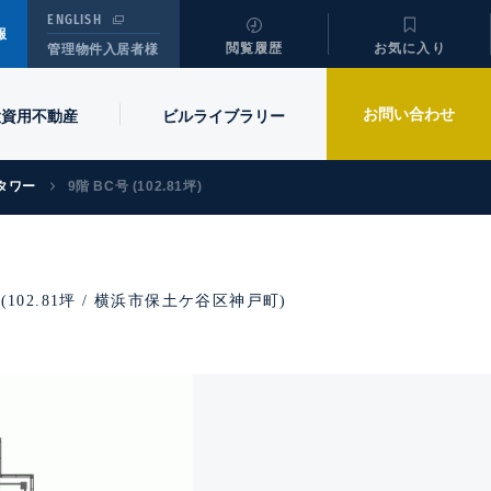
ENGLISH
報
閲覧履歴
お気に入り
管理物件入居者様
お問い合わせ
投資用不動産
ビル
ライブラリー
タワー
9階 BC号 (102.81坪)
(102.81坪 / 横浜市保土ケ谷区神戸町)