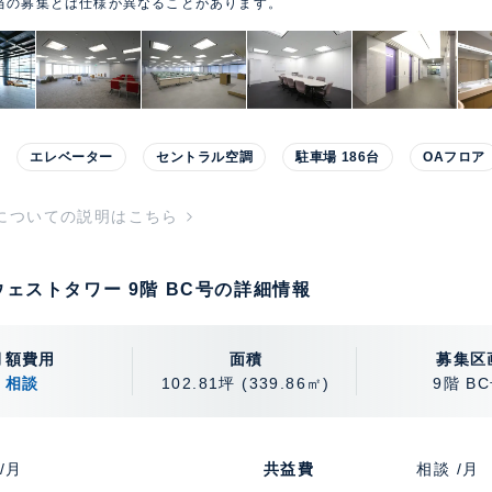
当の募集とは仕様が異なることがあります。
エレベーター
セントラル空調
駐車場 186台
OAフロア
についての説明はこちら
ェストタワー 9階 BC号の詳細情報
月額費用
面積
募集区
相談
102.81坪
(339.86㎡)
9階 B
/月
共益費
相談 /月