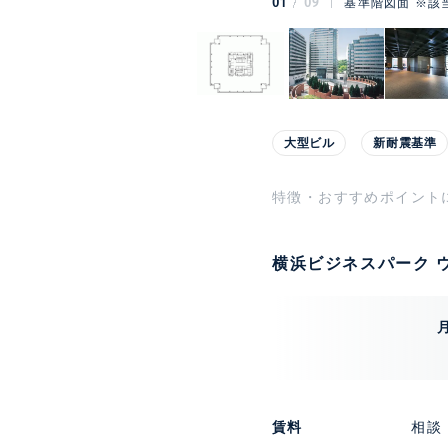
01
09
基準階図面 ※該
大型ビル
新耐震基準
特徴・おすすめポイント
横浜ビジネスパーク ウ
賃料
相談 