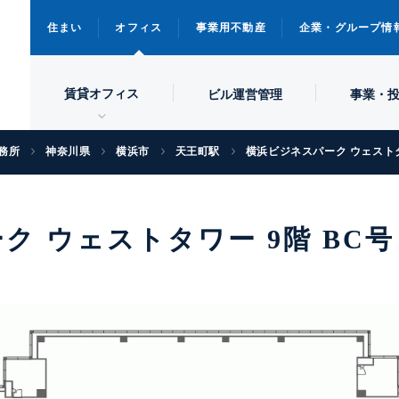
住まい
オフィス
事業用不動産
企業・グループ情
賃貸オフィス
ビル
運営管理
事業・
務所
神奈川県
横浜市
天王町駅
横浜ビジネスパーク ウェスト
ク ウェストタワー 9階 BC号