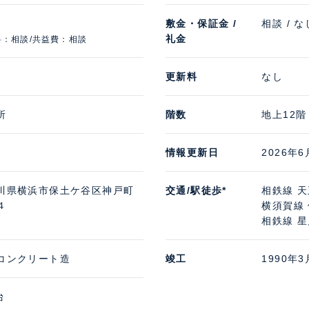
敷金・保証金 /
相談 / な
礼金
料：相談/共益費：相談
更新料
なし
所
階数
地上12階
情報更新日
2026年6
川県横浜市保土ケ谷区神戸町
交通/駅徒歩*
相鉄線 天
４
横須賀線 
相鉄線 星
コンクリート造
竣工
1990年3
台