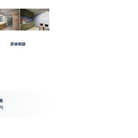
居抜相談
画
C号