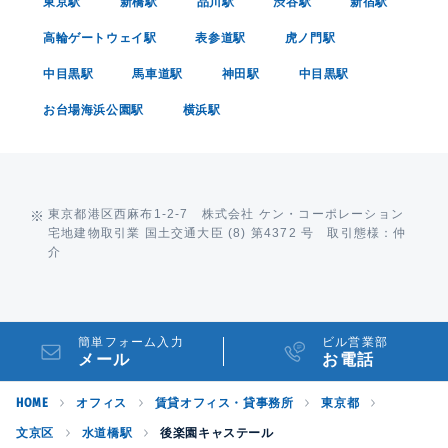
東京駅
新橋駅
品川駅
渋谷駅
新宿駅
高輪ゲートウェイ駅
表参道駅
虎ノ門駅
中目黒駅
馬車道駅
神田駅
中目黒駅
お台場海浜公園駅
横浜駅
東京都港区西麻布1-2-7 株式会社 ケン・コーポレーション
宅地建物取引業 国土交通大臣 (8) 第4372 号 取引態様：仲
介
簡単フォーム入力
ビル営業部
メール
お電話
HOME
オフィス
賃貸オフィス・貸事務所
東京都
文京区
水道橋駅
後楽園キャステール