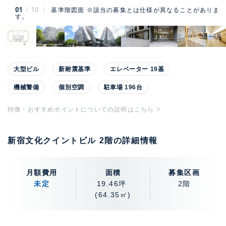
01
10
基準階図面 ※該当の募集とは仕様が異なることがありま
す。
大型ビル
新耐震基準
エレベーター 19基
機械警備
個別空調
駐車場 196台
特徴・おすすめポイントについての説明はこちら
新宿文化クイントビル 2階の詳細情報
月額費用
面積
募集区画
未定
19.46坪
2階
(64.35㎡)