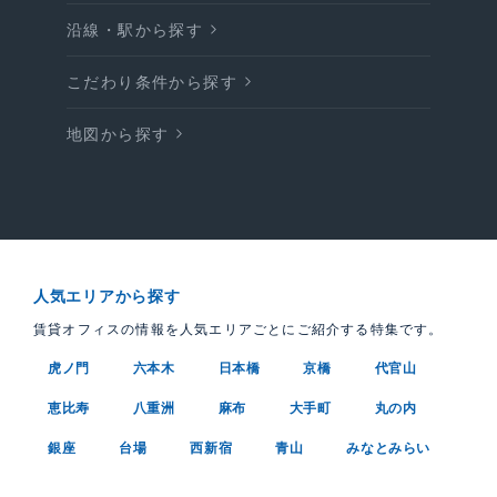
沿線・駅から探す
こだわり条件から探す
地図から探す
人気エリアから探す
賃貸オフィスの情報を人気エリアごとにご紹介する特集です。
虎ノ門
六本木
日本橋
京橋
代官山
恵比寿
八重洲
麻布
大手町
丸の内
銀座
台場
西新宿
青山
みなとみらい