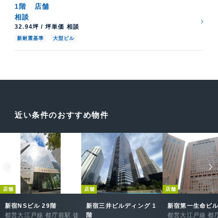
1階
店舗
相談
32.94坪 / 坪単価 相談
新耐震基準
大型ビル
近い条件のおすすめ物件
店舗
店舗
店舗
新宿NSビル 29階
新宿三井ビルディング 1
新宿第一生命ビル
都営大江戸線 都庁前駅 徒
階
都営大江戸線 都