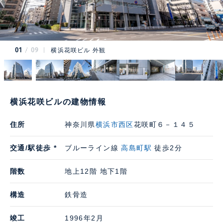
01
09
横浜花咲ビル 外観
横浜花咲ビルの建物情報
住所
神奈川県
横浜市西区
花咲町６－１４５
交通/駅徒歩 *
ブルーライン線
高島町駅
徒歩2分
階数
地上12階 地下1階
構造
鉄骨造
竣工
1996年2月