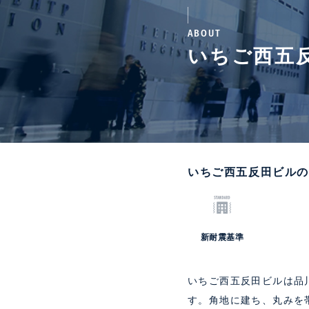
ABOUT
いちご西五
いちご西五反田ビル
新耐震基準
いちご西五反田ビルは品
す。角地に建ち、丸みを