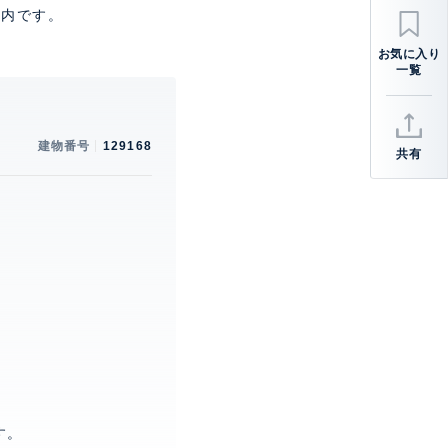
圏内です。
建物番号
129168
共有
。
す。