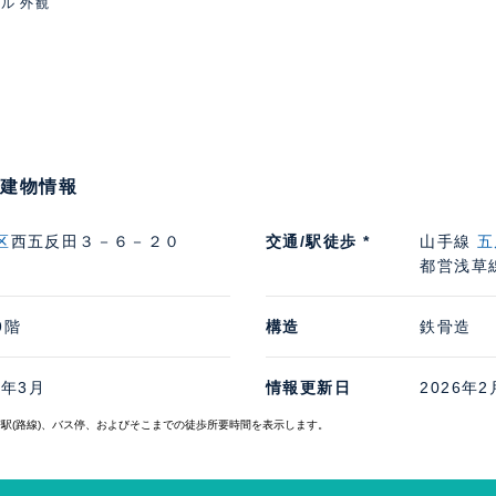
ル 外観
の建物情報
区
西五反田３－６－２０
交通/駅徒歩 *
山手線
五
都営浅草
9階
構造
鉄骨造
0年3月
情報更新日
2026年2
寄駅(路線)、バス停、およびそこまでの徒歩所要時間を表示します。