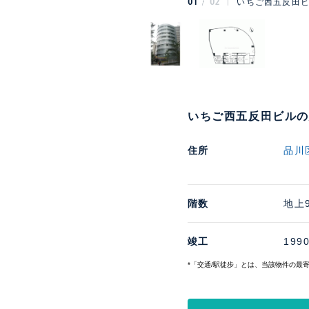
01
02
いちご西五反田ビ
いちご西五反田ビル
住所
品川
階数
地上
竣工
199
*「交通/駅徒歩」とは、当該物件の最