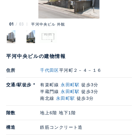
01
03
平河中央ビル 外観
平河中央ビルの建物情報
住所
千代田区
平河町２－４－１６
交通/駅徒歩 *
有楽町線
永田町駅
徒歩3分
半蔵門線
永田町駅
徒歩3分
南北線
永田町駅
徒歩3分
階数
地上6階 地下1階
構造
鉄筋コンクリート造