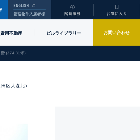
ENGLISH
報
閲覧履歴
お気に入り
管理物件入居者様
お問い合わせ
投資用不動産
ビル
ライブラリー
7階 (274.31坪)
/ 大田区大森北)