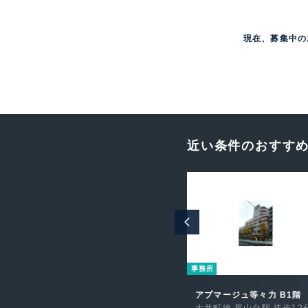
現在、募集中の
近い条件のおすす
事務所
事務所
MYビル 3階
アプマージュ等々力 B1階