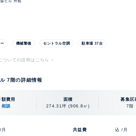
森ビル 外観
ター
機械警備
セントラル空調
駐車場 37台
についての説明はこちら
ル 7階の詳細情報
月額費用
面積
募集区
相談
274.31坪
(906.8㎡)
7階
/月
共益費
込 /月