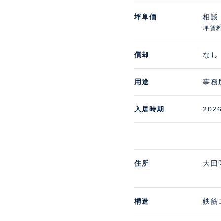
坪単価
相談
坪賃
償却
なし
用途
事務
入居時期
202
住所
大田
構造
鉄筋