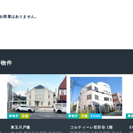
お部屋はありません。
め物件
事務所
店舗
事務所
店舗
SOHO
事
東玉川戸建
コルティーレ世田谷 1階
E