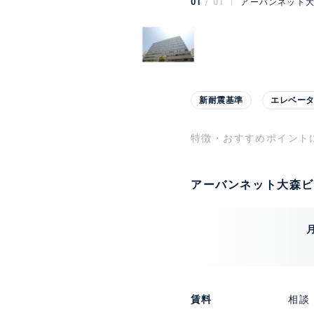
01
01
アーバンネット大
新耐震基準
エレベー
特徴・おすすめポイント
アーバンネット大森ビ
賃料
相談 