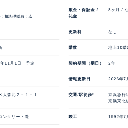
敷金・保証金 /
8ヶ月 / 
礼金
料：相談/共益費：込
更新料
なし
所
階数
地上10階
6年11月1日 予定
契約期間（期日）
2年
情報更新日
2026年7
区大森北２－１－１
交通/駅徒歩*
京浜急行
京浜東北線
コンクリート造
竣工
1992年7