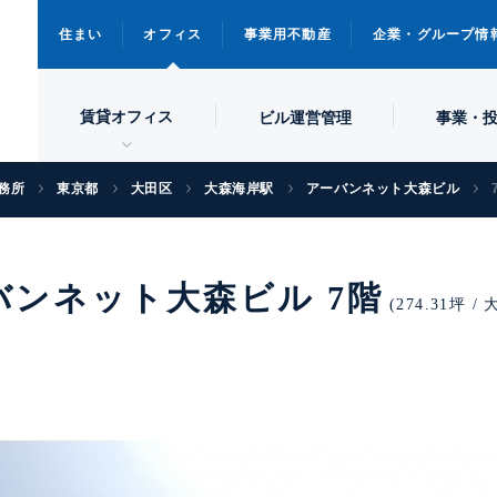
住まい
オフィス
事業用不動産
企業・グループ情
賃貸オフィス
ビル
運営管理
事業・
務所
東京都
大田区
大森海岸駅
アーバンネット大森ビル
バンネット大森ビル 7階
(274.31坪 