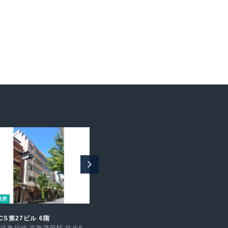
務所
事務所
事務所
CS第27ビル 6階
MYビル 3階
アプマージ