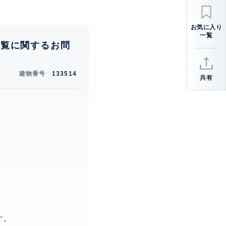
内覧に関するお問
建物番号
133514
共有
。
す。