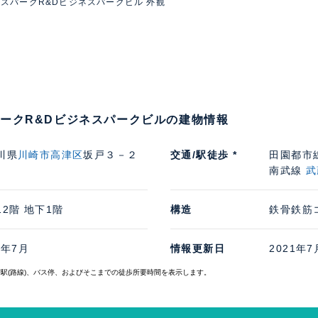
スパークR&Dビジネスパークビル 外観
ークR&Dビジネスパークビルの建物情報
川県
川崎市高津区
坂戸３－２
交通/駅徒歩 *
田園都市
南武線
武
12階 地下1階
構造
鉄骨鉄筋
9年7月
情報更新日
2021年7
寄駅(路線)、バス停、およびそこまでの徒歩所要時間を表示します。