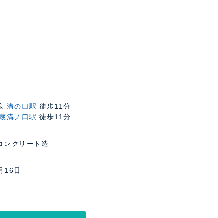
線
溝の口駅
徒歩11分
蔵溝ノ口駅
徒歩11分
コンクリート造
月16日