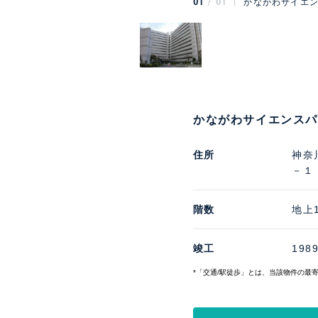
01
01
かながわサイエン
かながわサイエンスパ
住所
神奈
－１
階数
地上
竣工
198
*「交通/駅徒歩」とは、当該物件の最