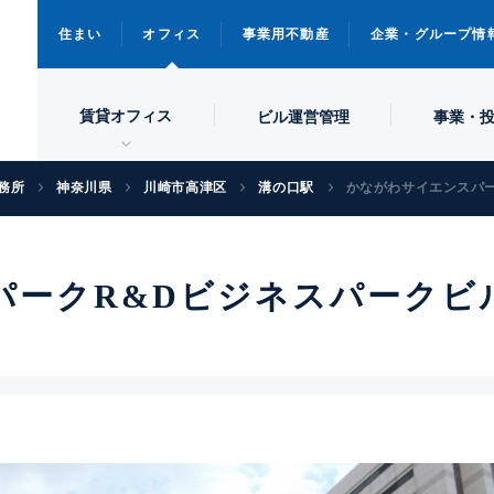
住まい
オフィス
事業用不動産
企業・グループ情
賃貸オフィス
ビル
運営管理
事業・
務所
神奈川県
川崎市高津区
溝の口駅
かながわサイエンスパー
パークR&Dビジネスパークビ