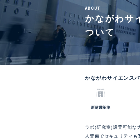
ABOUT
かながわサ
ついて
かながわサイエンスパ
新耐震基準
ラボ(研究室)設置可能な
人警備でセキュリティも