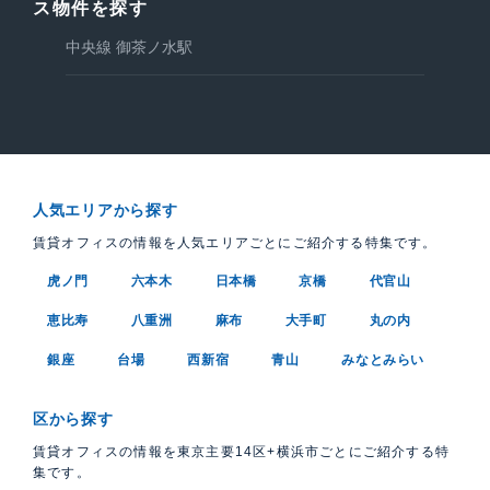
ス物件を探す
中央線 御茶ノ水駅
人気エリアから探す
賃貸オフィスの情報を人気エリアごとにご紹介する特集です。
虎ノ門
六本木
日本橋
京橋
代官山
恵比寿
八重洲
麻布
大手町
丸の内
銀座
台場
西新宿
青山
みなとみらい
区から探す
賃貸オフィスの情報を東京主要14区+横浜市ごとにご紹介する特
集です。