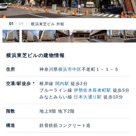
01
09
横浜東芝ビル 外観
横浜東芝ビルの建物情報
住所
神奈川県
横浜市中区
不老町１－１－５
交通/駅徒歩 *
根岸線
関内駅
徒歩2分
ブルーライン線
伊勢佐木長者町駅
徒歩5分
みなとみらい線
日本大通り駅
徒歩10分
階数
地上9階 地下2階
構造
鉄骨鉄筋コンクリート造