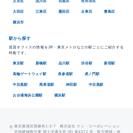
文京区
品川区
目黒区
世田谷区
大田区
江東区
墨田区
台東区
豊島区
横浜市
駅から探す
賃貸オフィスの情報をJR・東京メトロなどの駅ごとにご紹介する
特集です。
東京駅
新橋駅
品川駅
渋谷駅
新宿駅
高輪ゲートウェイ駅
表参道駅
虎ノ門駅
中目黒駅
馬車道駅
神田駅
中目黒駅
お台場海浜公園駅
横浜駅
東京都港区西麻布1-2-7 株式会社 ケン・コーポレーション
宅地建物取引業 国土交通大臣 (8) 第4372 号 取引態様：仲