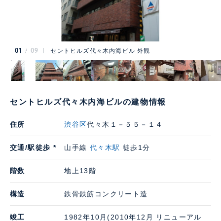
01
09
セントヒルズ代々木内海ビル 外観
セントヒルズ代々木内海ビルの建物情報
住所
渋谷区
代々木１－５５－１４
交通/駅徒歩 *
山手線
代々木駅
徒歩1分
階数
地上13階
構造
鉄骨鉄筋コンクリート造
竣工
1982年10月(2010年12月 リニューアル