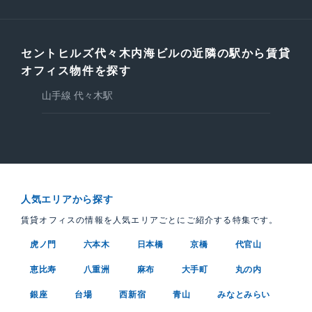
セントヒルズ代々木内海ビルの近隣の駅から賃貸
オフィス物件を探す
山手線 代々木駅
人気エリアから探す
賃貸オフィスの情報を人気エリアごとにご紹介する特集です。
虎ノ門
六本木
日本橋
京橋
代官山
恵比寿
八重洲
麻布
大手町
丸の内
銀座
台場
西新宿
青山
みなとみらい