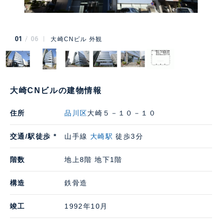
01
06
大崎CNビル 外観
大崎CNビルの建物情報
住所
品川区
大崎５－１０－１０
交通/駅徒歩 *
山手線
大崎駅
徒歩3分
階数
地上8階 地下1階
構造
鉄骨造
竣工
1992年10月