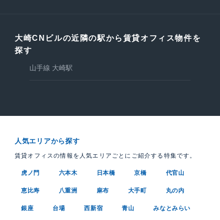
大崎CNビルの近隣の駅から賃貸オフィス物件を
探す
山手線 大崎駅
人気エリアから探す
賃貸オフィスの情報を人気エリアごとにご紹介する特集です。
虎ノ門
六本木
日本橋
京橋
代官山
恵比寿
八重洲
麻布
大手町
丸の内
銀座
台場
西新宿
青山
みなとみらい