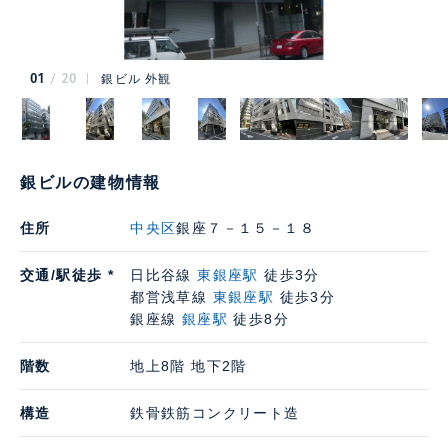
01
20
銀ビル 外観
銀ビルの建物情報
住所
中央区
銀座７－１５－１８
交通/駅徒歩 *
日比谷線
東銀座駅
徒歩3分
都営浅草線
東銀座駅
徒歩3分
銀座線
銀座駅
徒歩8分
階数
地上8階 地下2階
構造
鉄骨鉄筋コンクリート造