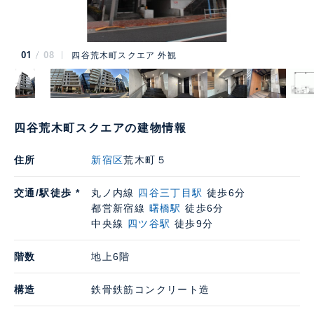
01
08
四谷荒木町スクエア 外観
四谷荒木町スクエアの建物情報
住所
新宿区
荒木町５
交通/駅徒歩 *
丸ノ内線
四谷三丁目駅
徒歩6分
都営新宿線
曙橋駅
徒歩6分
中央線
四ツ谷駅
徒歩9分
階数
地上6階
構造
鉄骨鉄筋コンクリート造