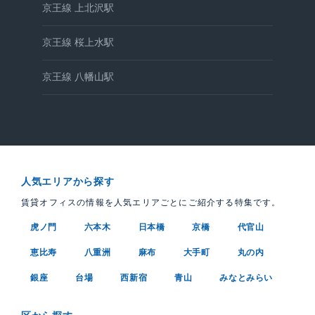
京王線 上北沢駅
京王線 桜上水駅
京王線 八幡山駅
人気エリアから探す
賃貸オフィスの情報を人気エリアごとにご紹介する特集です。
虎ノ門
六本木
日本橋
京橋
代官山
恵比寿
八重洲
麻布
大手町
丸の内
銀座
台場
西新宿
青山
みなとみらい