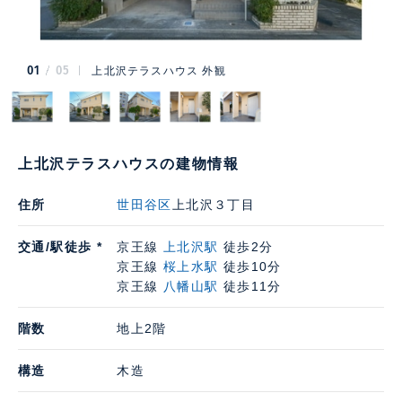
01
05
上北沢テラスハウス 外観
上北沢テラスハウスの建物情報
住所
世田谷区
上北沢３丁目
交通/駅徒歩 *
京王線
上北沢駅
徒歩2分
京王線
桜上水駅
徒歩10分
京王線
八幡山駅
徒歩11分
階数
地上2階
構造
木造