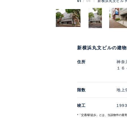
01
06
新横浜丸文ビル 
新横浜丸文ビルの建
住所
神奈
１６
階数
地上
竣工
199
*「交通/駅徒歩」とは、当該物件の最