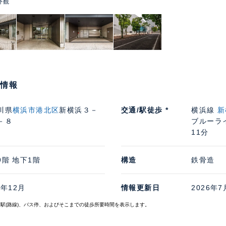
外観
物情報
川県
横浜市港北区
新横浜３－
交通/駅徒歩 *
横浜線
新
－８
ブルーラ
11分
9階 地下1階
構造
鉄骨造
3年12月
情報更新日
2026年7
寄駅(路線)、バス停、およびそこまでの徒歩所要時間を表示します。