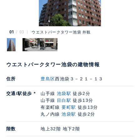
01
03
ウエストパークタワー池袋 外観
ウエストパークタワー池袋の建物情報
住所
豊島区
西池袋３－２１－１３
交通/駅徒歩 *
山手線
池袋駅
徒歩2分
山手線
目白駅
徒歩13分
有楽町線
要町駅
徒歩13分
丸ノ内線
池袋駅
徒歩2分
階数
地上32階 地下2階