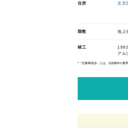
住所
文京
階数
地上
竣工
199
アル
*「交通/駅徒歩」とは、当該物件の最