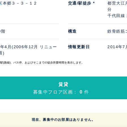
区
本郷３－３－１２
交通/駅徒歩 *
都営大江
分
千代田線
9階
構造
鉄骨鉄筋
2年4月(2006年12月 リニュー
情報更新日
2014年7
済)
寄駅(路線)、バス停、およびそこまでの徒歩所要時間を表示します。
賃貸
募集中フロア区画：
0
件
現在、募集中のお部屋はありません。