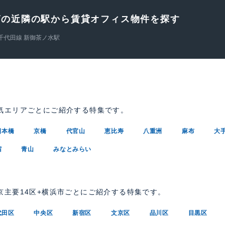
グの近隣の駅から賃貸オフィス物件を探す
千代田線 新御茶ノ水駅
気エリアごとにご紹介する特集です。
日本橋
京橋
代官山
恵比寿
八重洲
麻布
大
宿
青山
みなとみらい
京主要14区+横浜市ごとにご紹介する特集です。
代田区
中央区
新宿区
文京区
品川区
目黒区