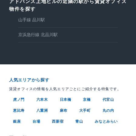
アドバンス上地ビルの近隣の駅から賃貸オフィス
物件を探す
山手線 品川駅
京浜急行線 北品川駅
人気エリアから探す
賃貸オフィスの情報を人気エリアごとにご紹介する特集です。
虎ノ門
六本木
日本橋
京橋
代官山
恵比寿
八重洲
麻布
大手町
丸の内
銀座
台場
西新宿
青山
みなとみらい