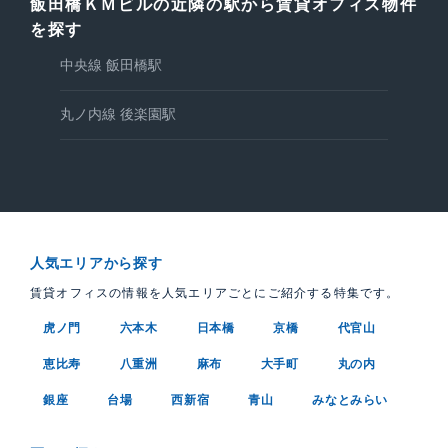
飯田橋ＫＭビルの近隣の駅から賃貸オフィス物件
を探す
中央線 飯田橋駅
丸ノ内線 後楽園駅
人気エリアから探す
賃貸オフィスの情報を人気エリアごとにご紹介する特集です。
虎ノ門
六本木
日本橋
京橋
代官山
恵比寿
八重洲
麻布
大手町
丸の内
銀座
台場
西新宿
青山
みなとみらい