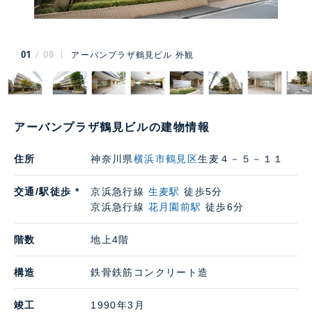
01
08
アーバンプラザ鶴見ビル 外観
アーバンプラザ鶴見ビルの建物情報
住所
神奈川県
横浜市鶴見区
生麦４－５－１１
交通/駅徒歩 *
京浜急行線
生麦駅
徒歩5分
京浜急行線
花月園前駅
徒歩6分
階数
地上4階
構造
鉄骨鉄筋コンクリート造
竣工
1990年3月