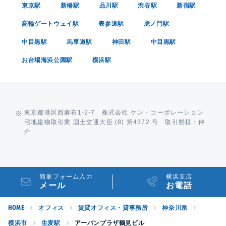
東京駅
新橋駅
品川駅
渋谷駅
新宿駅
高輪ゲートウェイ駅
表参道駅
虎ノ門駅
中目黒駅
馬車道駅
神田駅
中目黒駅
お台場海浜公園駅
横浜駅
東京都港区西麻布1-2-7 株式会社 ケン・コーポレーション
宅地建物取引業 国土交通大臣 (8) 第4372 号 取引態様：仲
介
簡単フォーム入力
横浜支店
メール
お電話
HOME
オフィス
賃貸オフィス・貸事務所
神奈川県
横浜市
生麦駅
アーバンプラザ鶴見ビル