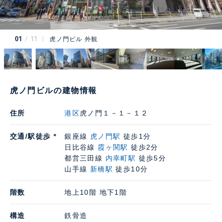
01
11
虎ノ門ビル 外観
虎ノ門ビルの建物情報
住所
港区
虎ノ門１－１－１２
交通/駅徒歩 *
銀座線
虎ノ門駅
徒歩1分
日比谷線
霞ヶ関駅
徒歩2分
都営三田線
内幸町駅
徒歩5分
山手線
新橋駅
徒歩10分
階数
地上10階 地下1階
構造
鉄骨造