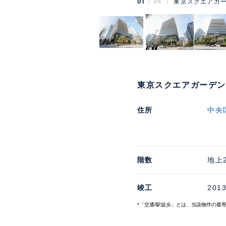
01
04
東京スクエアガー
東京スクエアガーデン
住所
中央
階数
地上
竣工
201
*「交通/駅徒歩」とは、当該物件の最