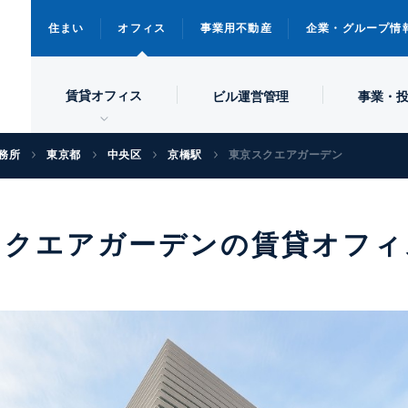
住まい
オフィス
事業用不動産
企業・グループ情
賃貸オフィス
ビル
運営管理
事業・
務所
東京都
中央区
京橋駅
東京スクエアガーデン
スクエアガーデンの賃貸オフィ