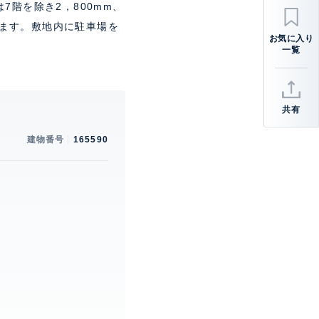
階を除き2，800mm、
います。敷地内に駐車場を
共有
建物番号
165590
。