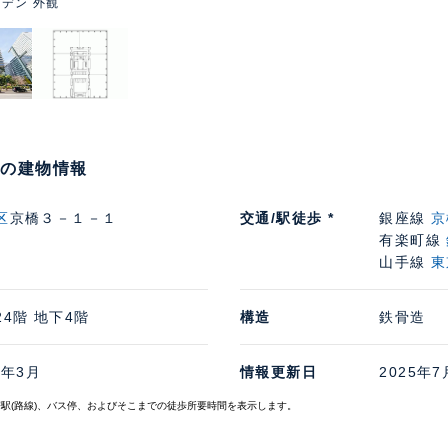
デン 外観
の建物情報
区
京橋３－１－１
交通/駅徒歩 *
銀座線
京
有楽町線
山手線
東
24階 地下4階
構造
鉄骨造
3年3月
情報更新日
2025年7
寄駅(路線)、バス停、およびそこまでの徒歩所要時間を表示します。