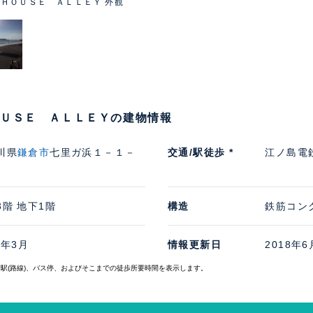
ＨＯＵＳＥ ＡＬＬＥＹ 外観
ＯＵＳＥ ＡＬＬＥＹの建物情報
川県
鎌倉市
七里ガ浜１－１－
交通/駅徒歩 *
江ノ島電
3階 地下1階
構造
鉄筋コン
8年3月
情報更新日
2018年6
寄駅(路線)、バス停、およびそこまでの徒歩所要時間を表示します。