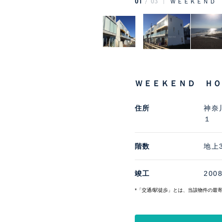
01
03
ＷＥＥＫＥＮＤ 
ＷＥＥＫＥＮＤ Ｈ
住所
神奈
１
階数
地上
竣工
200
*「交通/駅徒歩」とは、当該物件の最