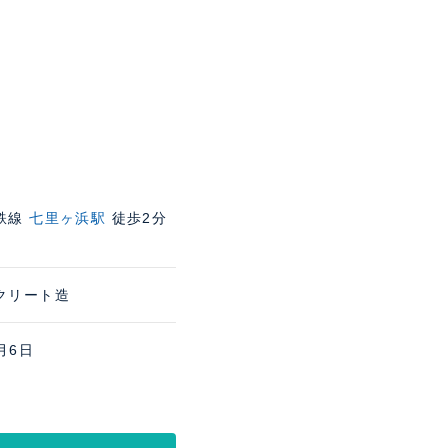
鉄線
七里ヶ浜駅
徒歩2分
クリート造
月6日