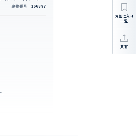
建物番号
166897
共有
。
す。