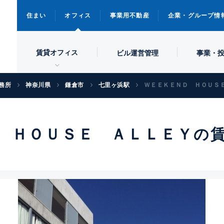
住まい
オフィス
事業用不動産
企業・グループ情
賃貸オフィス
ビル
運営管理
事業・
務所
神奈川県
鎌倉市
七里ヶ浜駅
ＷＥＥＫＥＮＤ ＨＯＵＳ
 ＨＯＵＳＥ ＡＬＬＥＹの