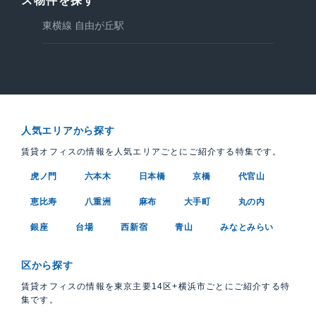
ス物件を探す
東横線 自由が丘駅
人気エリアから探す
賃貸オフィスの情報を人気エリアごとにご紹介する特集です。
虎ノ門
六本木
日本橋
京橋
代官山
恵比寿
八重洲
麻布
大手町
丸の内
銀座
台場
西新宿
青山
みなとみらい
区から探す
賃貸オフィスの情報を東京主要14区+横浜市ごとにご紹介する特
集です。