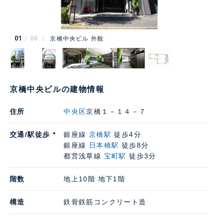
01
06
京橋中央ビル 外観
京橋中央ビルの建物情報
住所
中央区
京橋１－１４－７
交通/駅徒歩 *
銀座線
京橋駅
徒歩4分
銀座線
日本橋駅
徒歩8分
都営浅草線
宝町駅
徒歩3分
階数
地上10階 地下1階
構造
鉄骨鉄筋コンクリート造