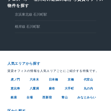
物件を探す
京浜東北線 石川町駅
根岸線 石川町駅
人気エリアから探す
賃貸オフィスの情報を人気エリアごとにご紹介する特集です。
虎ノ門
六本木
日本橋
京橋
代官山
恵比寿
八重洲
麻布
大手町
丸の内
銀座
台場
西新宿
青山
みなとみらい
区から探す