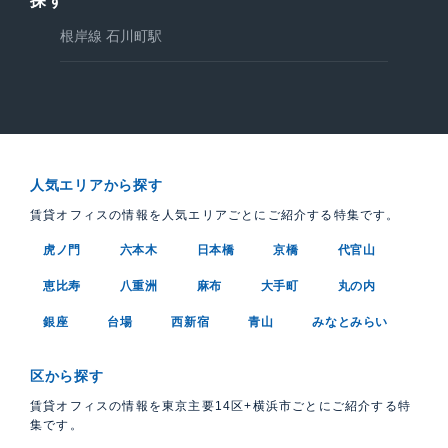
探す
根岸線 石川町駅
人気エリアから探す
賃貸オフィスの情報を人気エリアごとにご紹介する特集です。
虎ノ門
六本木
日本橋
京橋
代官山
恵比寿
八重洲
麻布
大手町
丸の内
銀座
台場
西新宿
青山
みなとみらい
区から探す
賃貸オフィスの情報を東京主要14区+横浜市ごとにご紹介する特
集です。