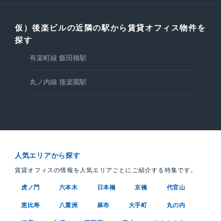
仮）後楽ビルの近隣の駅から賃貸オフィス物件を
探す
有楽町線 飯田橋駅
丸ノ内線 後楽園駅
人気エリアから探す
賃貸オフィスの情報を人気エリアごとにご紹介する特集です。
虎ノ門
六本木
日本橋
京橋
代官山
恵比寿
八重洲
麻布
大手町
丸の内