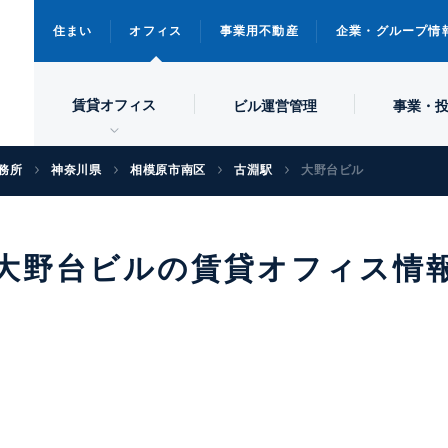
住まい
オフィス
事業用不動産
企業・グループ情
賃貸オフィス
ビル
運営管理
事業・
務所
神奈川県
相模原市南区
古淵駅
大野台ビル
大野台ビルの賃貸オフィス情