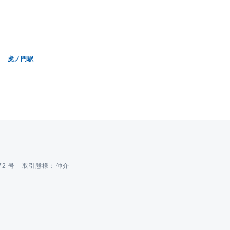
虎ノ門駅
72 号 取引態様：仲介