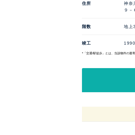
住所
神奈
９－
階数
地上
竣工
199
*「交通/駅徒歩」とは、当該物件の最