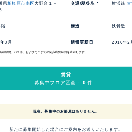
川県
相模原市南区
大野台１－
交通/駅徒歩 *
横浜線
古
６
3階
構造
鉄骨造
0年3月
情報更新日
2016年2
寄駅(路線)、バス停、およびそこまでの徒歩所要時間を表示します。
賃貸
募集中フロア区画：
0
件
現在、募集中のお部屋はありません。
新たに募集開始した場合にご案内をお送りいたします。