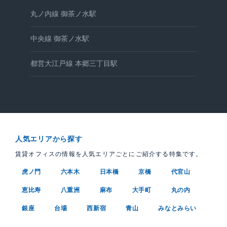
丸ノ内線 御茶ノ水駅
中央線 御茶ノ水駅
都営大江戸線 本郷三丁目駅
人気エリアから探す
賃貸オフィスの情報を人気エリアごとにご紹介する特集です。
虎ノ門
六本木
日本橋
京橋
代官山
恵比寿
八重洲
麻布
大手町
丸の内
銀座
台場
西新宿
青山
みなとみらい