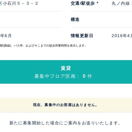
区
小石川５－３－２
交通/駅徒歩 *
丸ノ内線
構造
4年6月
情報更新日
2016年4
寄駅(路線)、バス停、およびそこまでの徒歩所要時間を表示します。
賃貸
募集中フロア区画：
0
件
現在、募集中のお部屋はありません。
新たに募集開始した場合にご案内をお送りいたします。