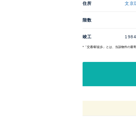
住所
文京
階数
竣工
198
*「交通/駅徒歩」とは、当該物件の最