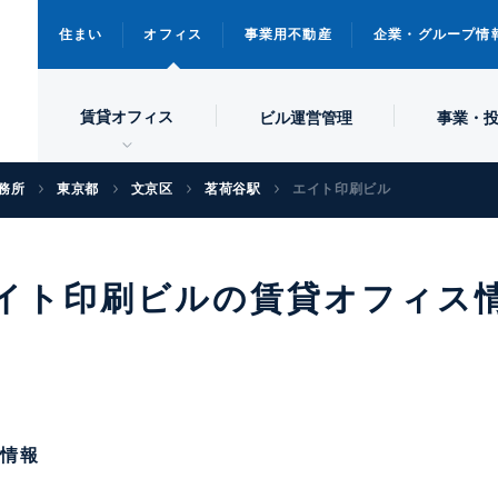
住まい
オフィス
事業用不動産
企業・グループ情
賃貸オフィス
ビル
運営管理
事業・
務所
東京都
文京区
茗荷谷駅
エイト印刷ビル
イト印刷ビルの賃貸オフィス
物情報