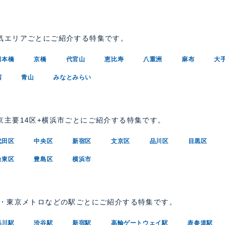
気エリアごとにご紹介する特集です。
日本橋
京橋
代官山
恵比寿
八重洲
麻布
大
宿
青山
みなとみらい
京主要14区+横浜市ごとにご紹介する特集です。
代田区
中央区
新宿区
文京区
品川区
目黒区
台東区
豊島区
横浜市
R・東京メトロなどの駅ごとにご紹介する特集です。
品川駅
渋谷駅
新宿駅
高輪ゲートウェイ駅
表参道駅