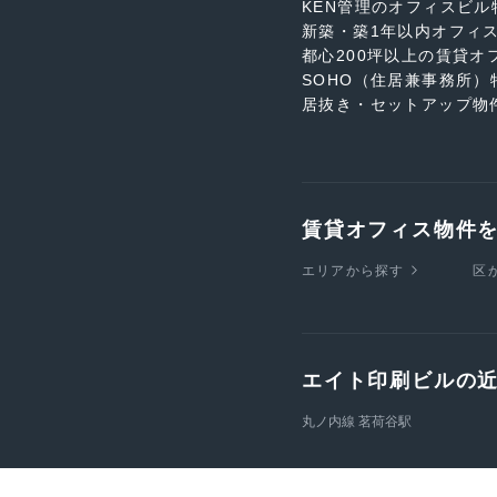
KEN管理のオフィスビル
新築・築1年以内オフィ
都心200坪以上の賃貸オ
SOHO（住居兼事務所）
居抜き・セットアップ物
賃貸オフィス物件
エリアから探す
区
エイト印刷ビルの
丸ノ内線 茗荷谷駅