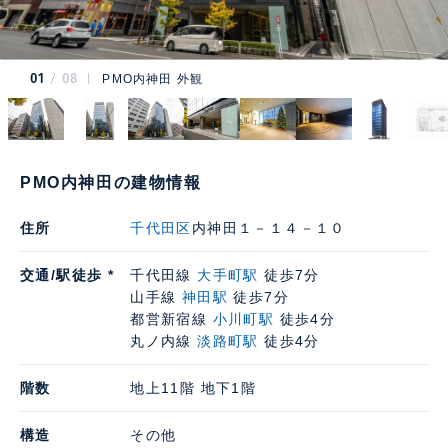
01
08
PMO内神田 外観
PMO内神田の建物情報
住所
千代田区
内神田１－１４－１０
交通/駅徒歩 *
千代田線
大手町駅
徒歩7分
山手線
神田駅
徒歩7分
都営新宿線
小川町駅
徒歩4分
丸ノ内線
淡路町駅
徒歩4分
階数
地上11階 地下1階
構造
その他