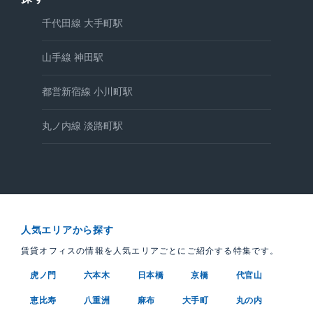
千代田線 大手町駅
山手線 神田駅
都営新宿線 小川町駅
丸ノ内線 淡路町駅
人気エリアから探す
賃貸オフィスの情報を人気エリアごとにご紹介する特集です。
虎ノ門
六本木
日本橋
京橋
代官山
恵比寿
八重洲
麻布
大手町
丸の内