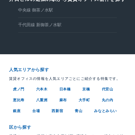
中央線 御茶ノ水駅
千代田線 新御茶ノ水駅
人気エリアから探す
賃貸オフィスの情報を人気エリアごとにご紹介する特集です。
虎ノ門
六本木
日本橋
京橋
代官山
恵比寿
八重洲
麻布
大手町
丸の内
銀座
台場
西新宿
青山
みなとみらい
区から探す