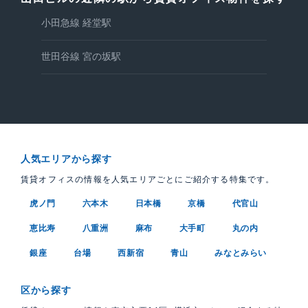
小田急線 経堂駅
世田谷線 宮の坂駅
人気エリアから探す
賃貸オフィスの情報を人気エリアごとにご紹介する特集です。
虎ノ門
六本木
日本橋
京橋
代官山
恵比寿
八重洲
麻布
大手町
丸の内
銀座
台場
西新宿
青山
みなとみらい
区から探す