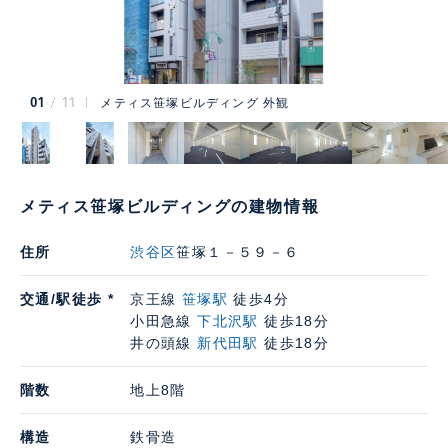
01
11
メティス笹塚ビルディング 外観
メティス笹塚ビルディングの建物情報
住所
渋谷区
笹塚１－５９－６
交通/駅徒歩 *
京王線
笹塚駅
徒歩4分
小田急線
下北沢駅
徒歩18分
井の頭線
新代田駅
徒歩18分
階数
地上8階
構造
鉄骨造