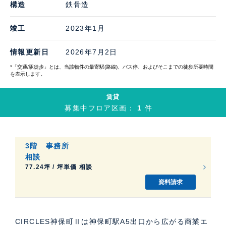
構造
鉄骨造
竣工
2023年1月
情報更新日
2026年7月2日
*「交通/駅徒歩」とは、当該物件の最寄駅(路線)、バス停、およびそこまでの徒歩所要時間
を表示します。
賃貸
募集中フロア区画：
1
件
3階
事務所
相談
77.24坪 / 坪単価 相談
資料請求
CIRCLES神保町Ⅱは神保町駅A5出口から広がる商業エ