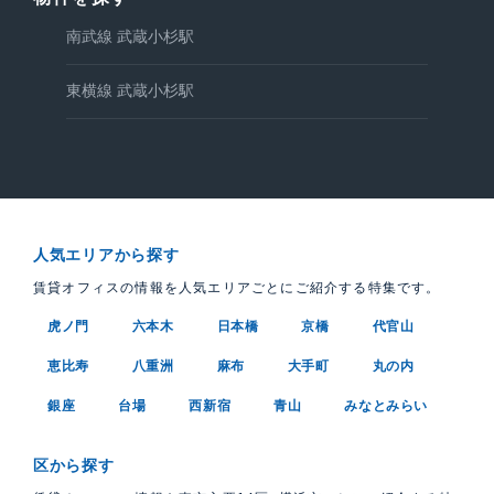
南武線 武蔵小杉駅
東横線 武蔵小杉駅
人気エリアから探す
賃貸オフィスの情報を人気エリアごとにご紹介する特集です。
虎ノ門
六本木
日本橋
京橋
代官山
恵比寿
八重洲
麻布
大手町
丸の内
銀座
台場
西新宿
青山
みなとみらい
区から探す