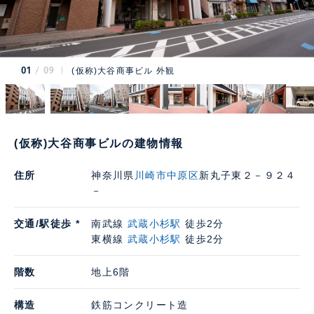
01
09
(仮称)大谷商事ビル 外観
(仮称)大谷商事ビルの建物情報
住所
神奈川県
川崎市中原区
新丸子東２－９２４
－
交通/駅徒歩 *
南武線
武蔵小杉駅
徒歩2分
東横線
武蔵小杉駅
徒歩2分
階数
地上6階
構造
鉄筋コンクリート造