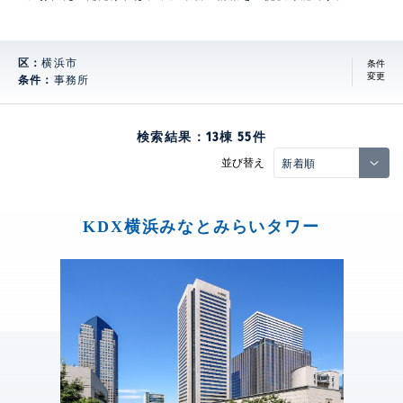
区：
横浜市
条件
変更
条件：
事務所
検索結果：
13
棟
55
件
並び替え
KDX横浜みなとみらいタワー