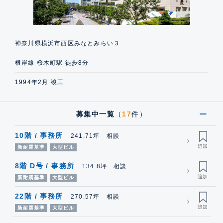
神奈川県横浜市西区みなとみらい３
根岸線 桜木町駅 徒歩8分
1994年2月 竣工
募集中一覧
（
17
件）
10階 / 事務所
241.71坪 相談
新耐震基準
大型ビル
8階 D号 / 事務所
134.8坪 相談
新耐震基準
大型ビル
22階 / 事務所
270.57坪 相談
新耐震基準
大型ビル