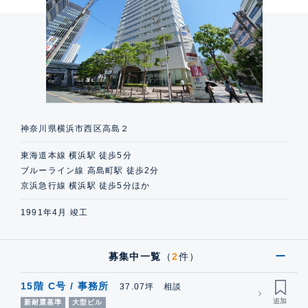
神奈川県横浜市西区高島２
東海道本線 横浜駅 徒歩5分
ブルーライン線 高島町駅 徒歩2分
京浜急行線 横浜駅 徒歩5分ほか
1991年4月 竣工
募集中一覧
（
2
件）
15階 C号 / 事務所
37.07坪 相談
新耐震基準
大型ビル