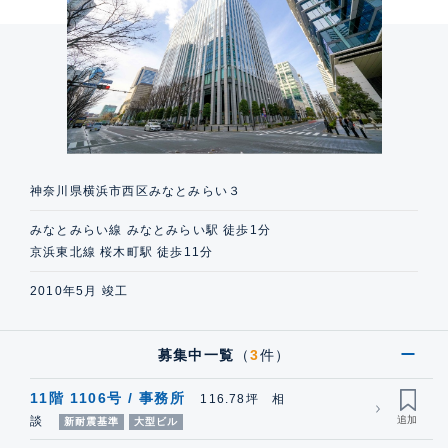
神奈川県横浜市西区みなとみらい３
みなとみらい線 みなとみらい駅 徒歩1分
京浜東北線 桜木町駅 徒歩11分
2010年5月 竣工
募集中一覧
（
3
件）
11階 1106号 / 事務所
116.78坪 相
談
新耐震基準
大型ビル