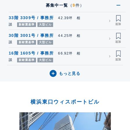
募集中一覧
（
9
件）
33階 3309号 / 事務所
42.39坪 相
談
新耐震基準
大型ビル
30階 3001号 / 事務所
44.25坪 相
談
新耐震基準
大型ビル
16階 1605号 / 事務所
66.92坪 相
談
新耐震基準
大型ビル
もっと見る
横浜東口ウィスポートビル