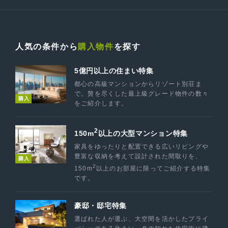
人気の条件から
購入物件
を探す
5億円以上の住まい特集
都心の高級マンションからリゾート別荘ま
で。贅を尽くした最上級グレード物件の数々
購入
をご紹介します。
2
150m
以上の大型マンション特集
家具をゆったりと配置できる広いリビングや
豊富な収納を考えて設計された間取りを、
購入
2
150m
以上のお部屋に限ってご紹介する特集
です。
豪邸・邸宅特集
選ばれた人が選ぶ、大空間を活かしたプライ