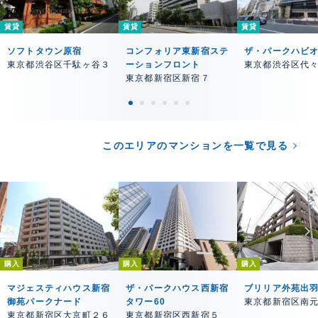
賃貸
賃貸
賃貸
ソフトタウン原宿
コンフォリア東新宿ステ
ザ・パークハビ
東京都渋谷区千駄ヶ谷３
ーションフロント
東京都渋谷区代
東京都新宿区新宿７
このエリアのマンションを一覧で見る
購入
購入
購入
マジェスティハウス新宿
ザ・パークハウス西新宿
ブリリア外苑出
御苑パークナード
タワー60
東京都新宿区南
東京都新宿区大京町２６
東京都新宿区西新宿５