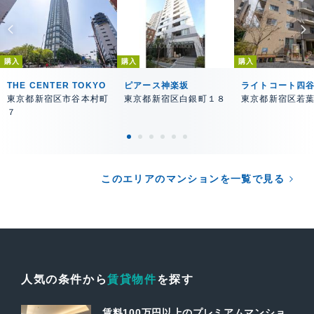
購入
購入
購入
THE CENTER TOKYO
ピアース神楽坂
ライトコート四
東京都新宿区市谷本村町
東京都新宿区白銀町１８
東京都新宿区若
７
このエリアのマンションを一覧で見る
人気の条件から
賃貸物件
を探す
賃料100万円以上のプレミアムマンショ