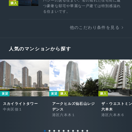
バシーのある住まい。名の知れた住宅街に建
購入
つ豪奢な邸宅や華麗な一戸建ては特別感溢れ
る住まいです。
他のこだわり条件を見る
人気のマンションから探す
賃貸
賃貸
購入
購入
スカイライトタワー
アークヒルズ仙石山レジ
ザ・ウエストミ
中央区佃１
デンス
六本木
港区六本木１
港区六本木６