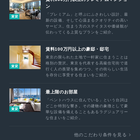
ン
「プレミアム」と呼ぶにふさわしい設計、最
賃貸
新の設備、そして心温まるクオリティの高い
サービス。住まう方のステイタスや価値観が
伝わってくる上質なプランをご紹介。
賃料100万円以上の豪邸・邸宅
東京の限られた土地で一軒家に住まうことは
格別の贅沢。東京を代表する高級住宅街で道
賃貸
行く人の羨望を集めつつ、その街らしい生活
を存分に享受する住まいをご紹介。
最上階のお部屋
「ペントハウスに住んでいる」という台詞は
どこか特別な響き。その建物の象徴として豪
賃貸
華な設備を備えることもあるラグジュアリー
な住まいをご紹介。
他のこだわり条件を見る