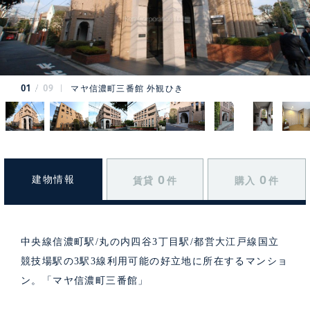
01
09
マヤ信濃町三番館 外観ひき
0
0
建物情報
賃貸
件
購入
件
中央線信濃町駅/丸の内四谷3丁目駅/都営大江戸線国立
競技場駅の3駅3線利用可能の好立地に所在するマンショ
ン。「マヤ信濃町三番館」