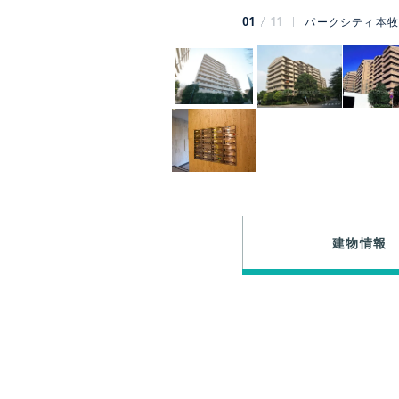
01
11
パークシティ本牧
建物情報