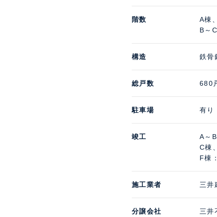
階数
A棟
B～
構造
鉄骨
総戸数
680
駐車場
有り
竣工
A～
C棟
F棟：
施工業者
三井
分譲会社
三井