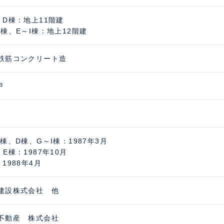
、D棟：地上11階建
C棟、E～I棟：地上12階建
鉄筋コンクリート造
戸
B棟、D棟、G～I棟：1987年3月
、E棟：1987年10月
1988年4月
建設株式会社 他
不動産 株式会社