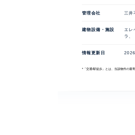
管理会社
三井
建物設備・施設
エレ
ラ、
情報更新日
202
*「交通/駅徒歩」とは、当該物件の最