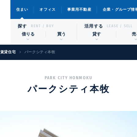
住まい
オフィス
事業用不動産
企業・グループ情
探す
活用する
RENT / BUY
LEASE / SELL
借りる
買う
貸す
売
級賃貸住宅
パークシティ本牧
PARK CITY HONMOKU
パークシティ本牧