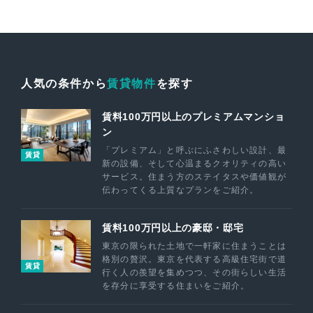
人気の条件から
賃貸物件
を探す
賃料100万円以上のプレミアムマンショ
ン
「プレミアム」と呼ぶにふさわしい設計、最
賃貸
新の設備、そして心温まるクオリティの高い
サービス。住まう方のステイタスや価値観が
伝わってくる上質なプランをご紹介。
賃料100万円以上の豪邸・邸宅
東京の限られた土地で一軒家に住まうことは
格別の贅沢。東京を代表する高級住宅街で道
賃貸
行く人の羨望を集めつつ、その街らしい生活
を存分に享受する住まいをご紹介。