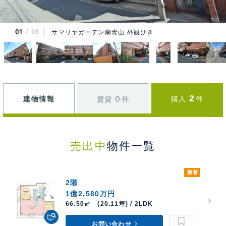
01
08
サマリヤガーデン南青山 外観ひき
2
0
建物情報
購入
件
賃貸
件
売出中
物件一覧
新着
2階
1億2,580万円
66.50㎡ (20.11坪) / 2LDK
お問い合わせ