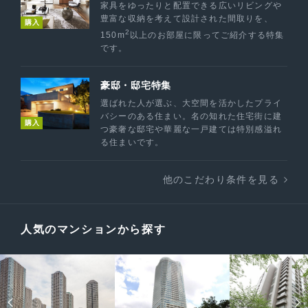
家具をゆったりと配置できる広いリビングや
豊富な収納を考えて設計された間取りを、
購入
2
150m
以上のお部屋に限ってご紹介する特集
です。
豪邸・邸宅特集
選ばれた人が選ぶ、大空間を活かしたプライ
バシーのある住まい。名の知れた住宅街に建
購入
つ豪奢な邸宅や華麗な一戸建ては特別感溢れ
る住まいです。
他のこだわり条件を見る
人気のマンションから探す