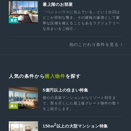
最上階のお部屋
「ペントハウスに住んでいる」という台詞は
どこか特別な響き。その建物の象徴として豪
賃貸
華な設備を備えることもあるラグジュアリー
な住まいをご紹介。
他のこだわり条件を見る
人気の条件から
購入物件
を探す
5億円以上の住まい特集
都心の高級マンションからリゾート別荘ま
で。贅を尽くした最上級グレード物件の数々
購入
をご紹介します。
2
150m
以上の大型マンション特集