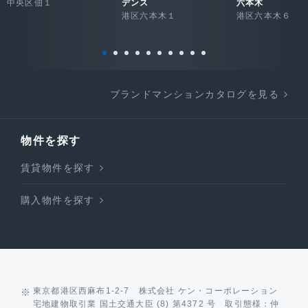
中央区佃１
デンス
六本木
港区六本木１
港区六本木６
ブランドマンションカタログを見る
物件を探す
賃貸物件を探す
購入物件を探す
東京都港区西麻布1-2-7 株式会社 ケン・コーポレーション
宅地建物取引業 国土交通大臣 (8) 第4372 号 取引態様：仲