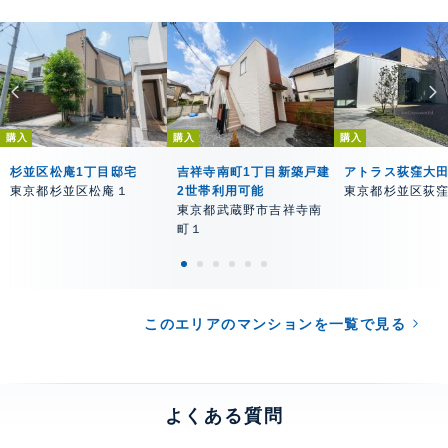
購入
購入
購入
杉並区松庵1丁目邸宅
吉祥寺南町1丁目新築戸建
アトラス荻窪大
東京都杉並区松庵１
2世帯利用可能
東京都杉並区荻
東京都武蔵野市吉祥寺南
町１
このエリアのマンションを一覧で見る
よくある質問