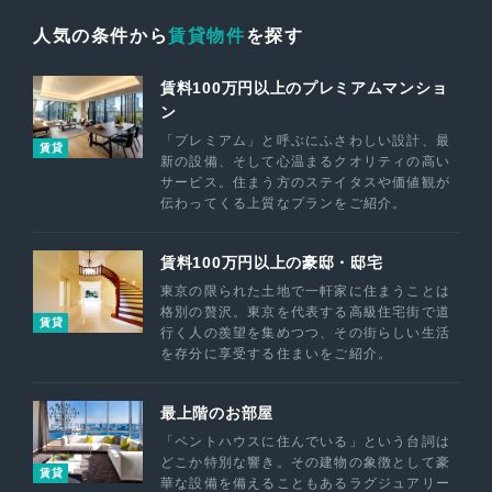
人気の条件から
賃貸物件
を探す
賃料100万円以上のプレミアムマンショ
ン
「プレミアム」と呼ぶにふさわしい設計、最
賃貸
新の設備、そして心温まるクオリティの高い
サービス。住まう方のステイタスや価値観が
伝わってくる上質なプランをご紹介。
賃料100万円以上の豪邸・邸宅
東京の限られた土地で一軒家に住まうことは
格別の贅沢。東京を代表する高級住宅街で道
賃貸
行く人の羨望を集めつつ、その街らしい生活
を存分に享受する住まいをご紹介。
最上階のお部屋
「ペントハウスに住んでいる」という台詞は
どこか特別な響き。その建物の象徴として豪
賃貸
華な設備を備えることもあるラグジュアリー