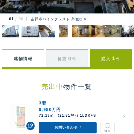
01
08
吉祥寺パインクレスト 外観ひき
1
0
建物情報
購入
件
賃貸
件
売出中
物件一覧
3階
9,980万円
72.13㎡ (21.81坪) / 1LDK+S
お問い合わせ