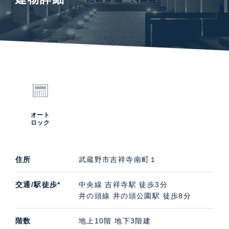
オート
ロック
住所
武蔵野市吉祥寺南町１
交通/駅徒歩*
中央線 吉祥寺駅 徒歩3分
井の頭線 井の頭公園駅 徒歩8分
階数
地上10階 地下3階建