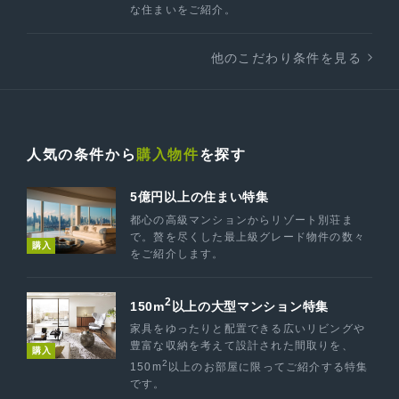
な住まいをご紹介。
他のこだわり条件を見る
人気の条件から
購入物件
を探す
5億円以上の住まい特集
都心の高級マンションからリゾート別荘ま
で。贅を尽くした最上級グレード物件の数々
購入
をご紹介します。
2
150m
以上の大型マンション特集
家具をゆったりと配置できる広いリビングや
豊富な収納を考えて設計された間取りを、
購入
2
150m
以上のお部屋に限ってご紹介する特集
です。