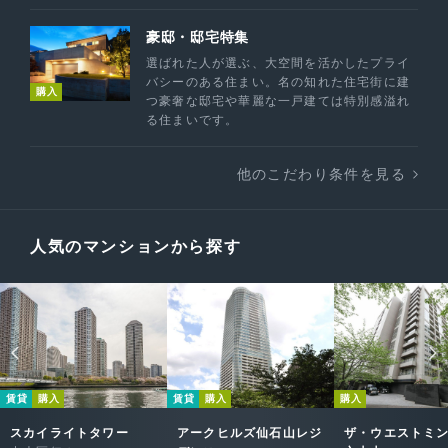
豪邸・邸宅特集
選ばれた人が選ぶ、大空間を活かしたプライ
バシーのある住まい。名の知れた住宅街に建
購入
つ豪奢な邸宅や華麗な一戸建ては特別感溢れ
る住まいです。
他のこだわり条件を見る
人気のマンションから探す
賃貸
購入
賃貸
購入
購入
スカイライトタワー
アークヒルズ仙石山レジ
ザ・ウエストミ