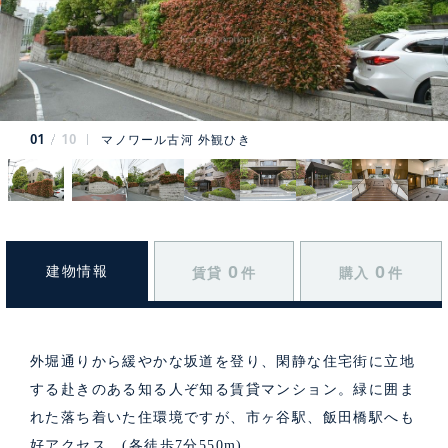
01
10
マノワール古河 外観ひき
0
0
建物情報
賃貸
件
購入
件
外堀通りから緩やかな坂道を登り、閑静な住宅街に立地
する赴きのある知る人ぞ知る賃貸マンション。緑に囲ま
れた落ち着いた住環境ですが、市ヶ谷駅、飯田橋駅へも
好アクセス。(各徒歩7分550m)