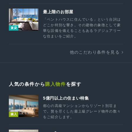
最上階のお部屋
「ペントハウスに住んでいる」という台詞は
どこか特別な響き。その建物の象徴として豪
賃貸
華な設備を備えることもあるラグジュアリー
な住まいをご紹介。
他のこだわり条件を見る
人気の条件から
購入物件
を探す
5億円以上の住まい特集
都心の高級マンションからリゾート別荘ま
で。贅を尽くした最上級グレード物件の数々
購入
をご紹介します。