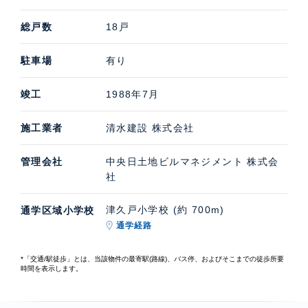
総戸数
18戸
駐車場
有り
竣工
1988年7月
施工業者
清水建設 株式会社
管理会社
中央日土地ビルマネジメント 株式会
社
津久戸小学校 (約 700m)
通学区域小学校
通学経路
*「交通/駅徒歩」とは、当該物件の最寄駅(路線)、バス停、およびそこまでの徒歩所要
時間を表示します。