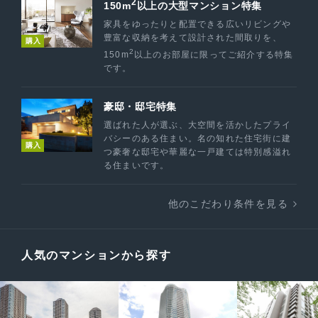
2
150m
以上の大型マンション特集
家具をゆったりと配置できる広いリビングや
豊富な収納を考えて設計された間取りを、
購入
2
150m
以上のお部屋に限ってご紹介する特集
です。
豪邸・邸宅特集
選ばれた人が選ぶ、大空間を活かしたプライ
バシーのある住まい。名の知れた住宅街に建
購入
つ豪奢な邸宅や華麗な一戸建ては特別感溢れ
る住まいです。
他のこだわり条件を見る
人気のマンションから探す