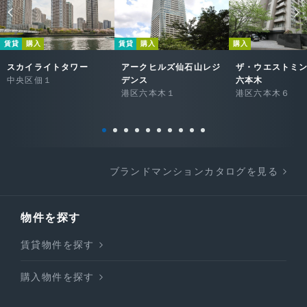
賃貸
購入
賃貸
購入
購入
スカイライトタワー
アークヒルズ仙石山レジ
ザ・ウエストミ
中央区佃１
デンス
六本木
港区六本木１
港区六本木６
ブランドマンションカタログを見る
物件を探す
賃貸物件を探す
購入物件を探す