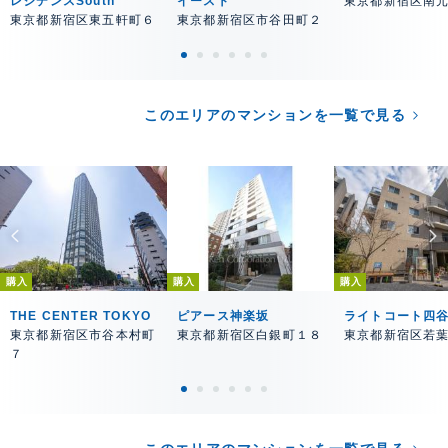
レジデンスSouth
イースト
東京都新宿区南
東京都新宿区東五軒町６
東京都新宿区市谷田町２
このエリアのマンションを一覧で見る
購入
購入
購入
THE CENTER TOKYO
ピアース神楽坂
ライトコート四
東京都新宿区市谷本村町
東京都新宿区白銀町１８
東京都新宿区若
７