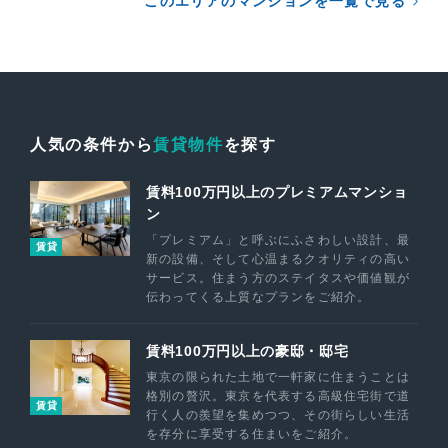
このエリアのマンションを一覧で見る
人気の条件から
賃貸物件
を探す
賃料100万円以上のプレミアムマンショ
ン
「プレミアム」と呼ぶにふさわしい設計、最
賃貸
新の設備、そして心温まるクオリティの高い
サービス。住まう方のステイタスや価値観が
伝わってくる上質なプランをご紹介。
賃料100万円以上の豪邸・邸宅
東京の限られた土地で一軒家に住まうことは
格別の贅沢。東京を代表する高級住宅街で道
賃貸
行く人の羨望を集めつつ、その街らしい生活
を存分に享受する住まいをご紹介。