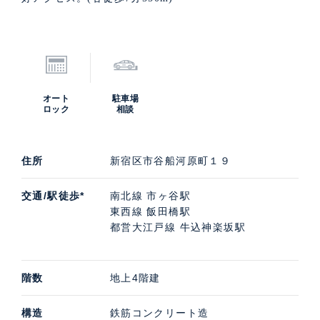
オート
駐車場
ロック
相談
住所
新宿区市谷船河原町１９
交通/駅徒歩*
南北線 市ヶ谷駅
東西線 飯田橋駅
都営大江戸線 牛込神楽坂駅
階数
地上4階建
構造
鉄筋コンクリート造