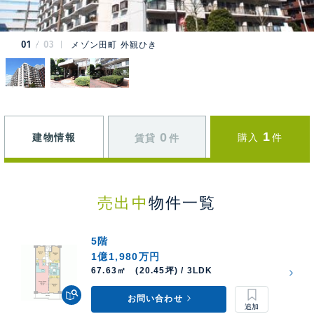
01
03
メゾン田町 外観ひき
1
0
建物情報
購入
件
賃貸
件
売出中
物件一覧
5階
1億1,980万円
67.63㎡ (20.45坪) / 3LDK
お問い合わせ