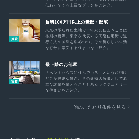
伝わってくる上質なプランをご紹介。
賃料100万円以上の豪邸・邸宅
東京の限られた土地で一軒家に住まうことは
格別の贅沢。東京を代表する高級住宅街で道
賃貸
行く人の羨望を集めつつ、その街らしい生活
を存分に享受する住まいをご紹介。
最上階のお部屋
「ペントハウスに住んでいる」という台詞は
どこか特別な響き。その建物の象徴として豪
賃貸
華な設備を備えることもあるラグジュアリー
な住まいをご紹介。
他のこだわり条件を見る