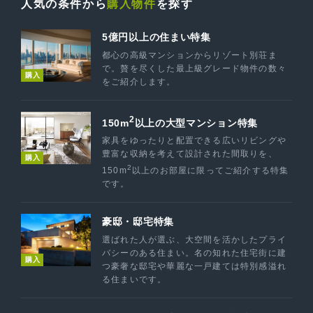
人気の条件から
購入物件
を探す
5億円以上の住まい特集
都心の高級マンションからリゾート別荘ま
で。贅を尽くした最上級グレード物件の数々
購入
をご紹介します。
2
150m
以上の大型マンション特集
家具をゆったりと配置できる広いリビングや
豊富な収納を考えて設計された間取りを、
購入
2
150m
以上のお部屋に限ってご紹介する特集
です。
豪邸・邸宅特集
選ばれた人が選ぶ、大空間を活かしたプライ
バシーのある住まい。名の知れた住宅街に建
購入
つ豪奢な邸宅や華麗な一戸建ては特別感溢れ
る住まいです。