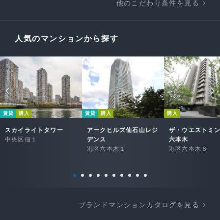
他のこだわり条件を見る
人気のマンションから探す
賃貸
購入
賃貸
購入
購入
スカイライトタワー
アークヒルズ仙石山レジ
ザ・ウエストミ
中央区佃１
デンス
六本木
港区六本木１
港区六本木６
ブランドマンションカタログを見る