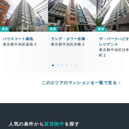
賃貸
賃貸
賃貸
ハウスコート築地
ラング・タワー京橋
ザ・パークハビ
東京都中央区築地３
東京都中央区京橋２
レジデンス
東京都中央区日
町２
このエリアのマンションを一覧で見る
人気の条件から
賃貸物件
を探す