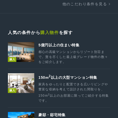
他のこだわり条件を見る
人気の条件から
購入物件
を探す
5億円以上の住まい特集
都心の高級マンションからリゾート別荘ま
で。贅を尽くした最上級グレード物件の数々
購入
をご紹介します。
2
150m
以上の大型マンション特集
家具をゆったりと配置できる広いリビングや
豊富な収納を考えて設計された間取りを、
購入
2
150m
以上のお部屋に限ってご紹介する特集
です。
豪邸・邸宅特集