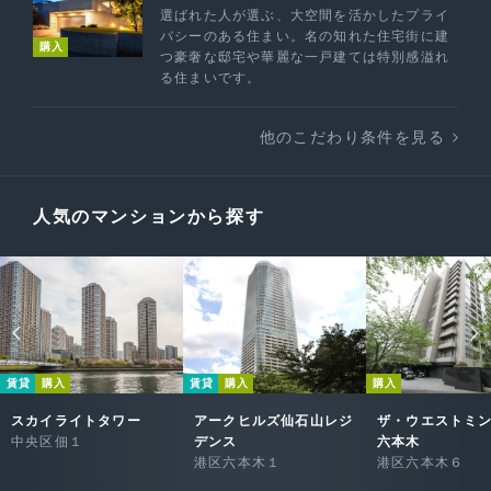
選ばれた人が選ぶ、大空間を活かしたプライ
バシーのある住まい。名の知れた住宅街に建
購入
つ豪奢な邸宅や華麗な一戸建ては特別感溢れ
る住まいです。
他のこだわり条件を見る
人気のマンションから探す
賃貸
購入
賃貸
購入
購入
スカイライトタワー
アークヒルズ仙石山レジ
ザ・ウエストミ
中央区佃１
デンス
六本木
港区六本木１
港区六本木６