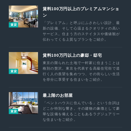
賃料100万円以上のプレミアムマンショ
ン
「プレミアム」と呼ぶにふさわしい設計、最
賃貸
新の設備、そして心温まるクオリティの高い
サービス。住まう方のステイタスや価値観が
伝わってくる上質なプランをご紹介。
賃料100万円以上の豪邸・邸宅
東京の限られた土地で一軒家に住まうことは
格別の贅沢。東京を代表する高級住宅街で道
賃貸
行く人の羨望を集めつつ、その街らしい生活
を存分に享受する住まいをご紹介。
最上階のお部屋
「ペントハウスに住んでいる」という台詞は
どこか特別な響き。その建物の象徴として豪
賃貸
華な設備を備えることもあるラグジュアリー
な住まいをご紹介。