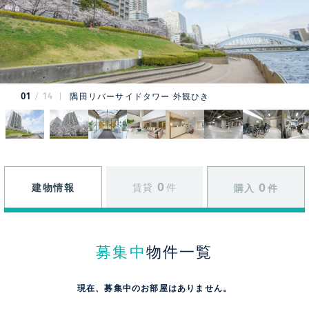
01
14
隅田リバーサイドタワー 外観ひき
0
0
建物情報
賃貸
件
購入
件
募集中
物件一覧
現在、募集中のお部屋はありません。