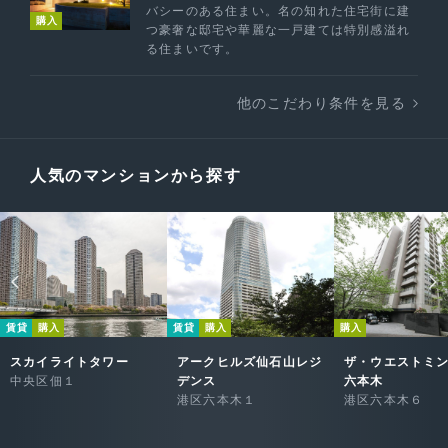
バシーのある住まい。名の知れた住宅街に建
購入
つ豪奢な邸宅や華麗な一戸建ては特別感溢れ
る住まいです。
他のこだわり条件を見る
人気のマンションから探す
賃貸
購入
賃貸
購入
購入
スカイライトタワー
アークヒルズ仙石山レジ
ザ・ウエストミ
中央区佃１
デンス
六本木
港区六本木１
港区六本木６