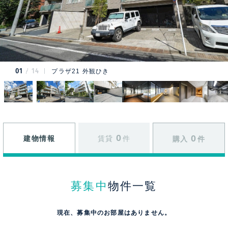
01
14
プラザ21 外観ひき
0
0
建物情報
賃貸
件
購入
件
募集中
物件一覧
現在、募集中のお部屋はありません。