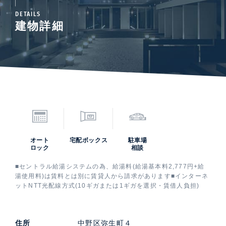
DETAILS
建物詳細
オート
宅配ボックス
駐車場
ロック
相談
■セントラル給湯システムの為、給湯料(給湯基本料2,777円+給
湯使用料)は賃料とは別に賃貸人から請求があります■インターネ
ットNTT光配線方式(10ギガまたは1ギガを選択・賃借人負担)
住所
中野区弥生町４