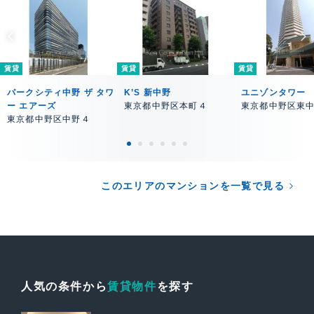
賃貸
賃貸
賃貸
パークシティ中野 ザ タワ
K’S 新中野
ユニゾンタワー
ー エアーズ
東京都中野区本町４
東京都中野区東
東京都中野区中野４
このエリアのマンションを一覧で見る
人気の条件から
賃貸物件
を探す