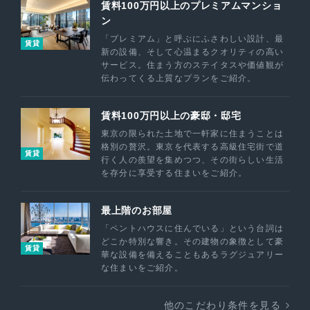
賃料100万円以上のプレミアムマンショ
ン
「プレミアム」と呼ぶにふさわしい設計、最
賃貸
新の設備、そして心温まるクオリティの高い
サービス。住まう方のステイタスや価値観が
伝わってくる上質なプランをご紹介。
賃料100万円以上の豪邸・邸宅
東京の限られた土地で一軒家に住まうことは
格別の贅沢。東京を代表する高級住宅街で道
賃貸
行く人の羨望を集めつつ、その街らしい生活
を存分に享受する住まいをご紹介。
最上階のお部屋
「ペントハウスに住んでいる」という台詞は
どこか特別な響き。その建物の象徴として豪
賃貸
華な設備を備えることもあるラグジュアリー
な住まいをご紹介。
他のこだわり条件を見る