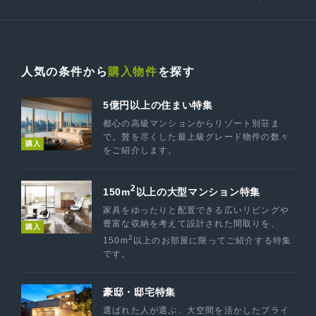
人気の条件から
購入物件
を探す
5億円以上の住まい特集
都心の高級マンションからリゾート別荘ま
で。贅を尽くした最上級グレード物件の数々
購入
をご紹介します。
2
150m
以上の大型マンション特集
家具をゆったりと配置できる広いリビングや
豊富な収納を考えて設計された間取りを、
購入
2
150m
以上のお部屋に限ってご紹介する特集
です。
豪邸・邸宅特集
選ばれた人が選ぶ、大空間を活かしたプライ