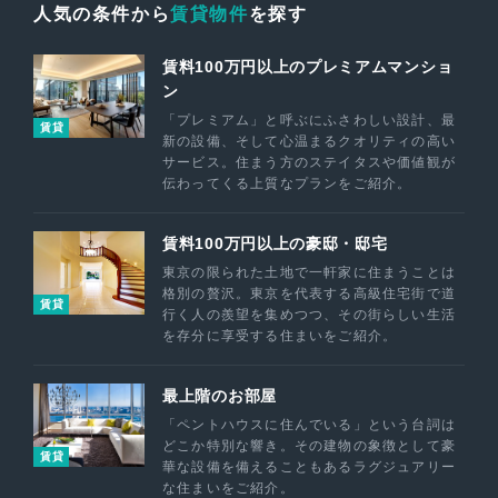
人気の条件から
賃貸物件
を探す
賃料100万円以上のプレミアムマンショ
ン
「プレミアム」と呼ぶにふさわしい設計、最
賃貸
新の設備、そして心温まるクオリティの高い
サービス。住まう方のステイタスや価値観が
伝わってくる上質なプランをご紹介。
賃料100万円以上の豪邸・邸宅
東京の限られた土地で一軒家に住まうことは
格別の贅沢。東京を代表する高級住宅街で道
賃貸
行く人の羨望を集めつつ、その街らしい生活
を存分に享受する住まいをご紹介。
最上階のお部屋
「ペントハウスに住んでいる」という台詞は
どこか特別な響き。その建物の象徴として豪
賃貸
華な設備を備えることもあるラグジュアリー
な住まいをご紹介。