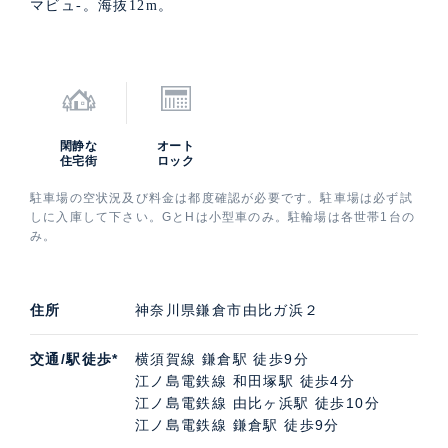
マビュ-。海抜12m。
閑静な
オート
住宅街
ロック
駐車場の空状況及び料金は都度確認が必要です。駐車場は必ず試
しに入庫して下さい。GとHは小型車のみ。駐輪場は各世帯1台の
み。
住所
神奈川県鎌倉市由比ガ浜２
交通/駅徒歩*
横須賀線 鎌倉駅 徒歩9分
江ノ島電鉄線 和田塚駅 徒歩4分
江ノ島電鉄線 由比ヶ浜駅 徒歩10分
江ノ島電鉄線 鎌倉駅 徒歩9分