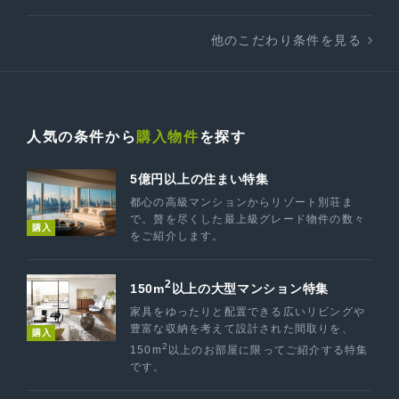
他のこだわり条件を見る
人気の条件から
購入物件
を探す
5億円以上の住まい特集
都心の高級マンションからリゾート別荘ま
で。贅を尽くした最上級グレード物件の数々
購入
をご紹介します。
2
150m
以上の大型マンション特集
家具をゆったりと配置できる広いリビングや
豊富な収納を考えて設計された間取りを、
購入
2
150m
以上のお部屋に限ってご紹介する特集
です。