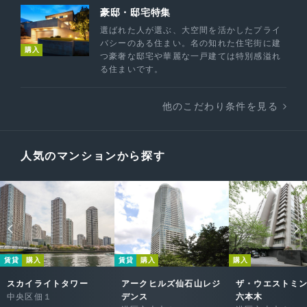
豪邸・邸宅特集
選ばれた人が選ぶ、大空間を活かしたプライ
バシーのある住まい。名の知れた住宅街に建
購入
つ豪奢な邸宅や華麗な一戸建ては特別感溢れ
る住まいです。
他のこだわり条件を見る
人気のマンションから探す
賃貸
購入
賃貸
購入
購入
スカイライトタワー
アークヒルズ仙石山レジ
ザ・ウエストミ
中央区佃１
デンス
六本木