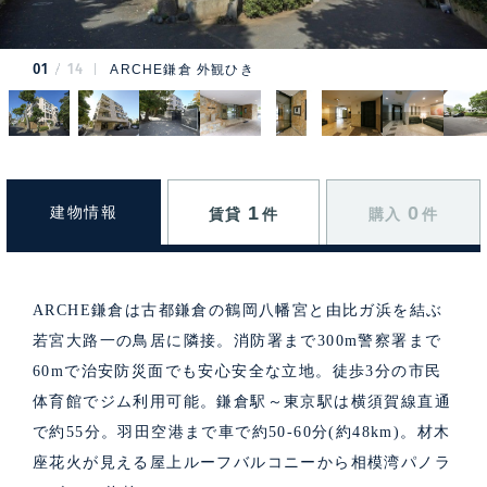
01
14
ARCHE鎌倉 外観ひき
1
0
建物情報
賃貸
件
購入
件
ARCHE鎌倉は古都鎌倉の鶴岡八幡宮と由比ガ浜を結ぶ
若宮大路一の鳥居に隣接。消防署まで300m警察署まで
60mで治安防災面でも安心安全な立地。徒歩3分の市民
体育館でジム利用可能。鎌倉駅～東京駅は横須賀線直通
で約55分。羽田空港まで車で約50-60分(約48km)。材木
座花火が見える屋上ルーフバルコニーから相模湾パノラ